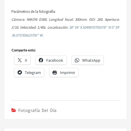
Parámetros de la fotografía:
Cámara: NIKON D300.
Longitud focal: 300mm.
ISO: 200.
Apertura:
ƒ/16.
Velocidad: 1/40s.
Localización:
38° 54′ 9.5049870705578″ N 0° 59′
36.073765615705″ W
.
Comparte esto:
X
Facebook
WhatsApp
Telegram
Imprimir
Fotografía Del Día