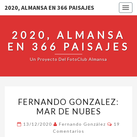
2020, ALMANSA EN 366 PAISAJES
Togg
navig
2020, ALMANSA
EN 366 PAISAJES
Un Proyecto Del FotoClub Almansa
FERNANDO
FERNANDO GONZALEZ:
GONZALEZ:
MAR DE NUBES
MAR
DE
Comentar
13/12/2020
Fernando González
19
NUBES
Comentarios